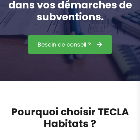
d
a
n
s
v
o
s
d
é
m
a
r
c
h
e
s
d
e
s
u
b
v
e
n
t
i
o
n
s
.
Besoin de conseil ?
P
o
u
r
q
u
o
i
c
h
o
i
s
i
r
T
E
C
L
A
H
a
b
i
t
a
t
s
?