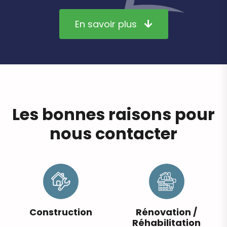
En savoir plus
L
e
s
b
o
n
n
e
s
r
a
i
s
o
n
s
p
o
u
r
n
o
u
s
c
o
n
t
a
c
t
e
r
Construction
Rénovation /
Réhabilitation