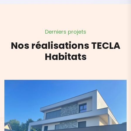
D
e
r
n
i
e
r
s
p
r
o
j
e
t
s
N
o
s
r
é
a
l
i
s
a
t
i
o
n
s
T
E
C
L
A
H
a
b
i
t
a
t
s