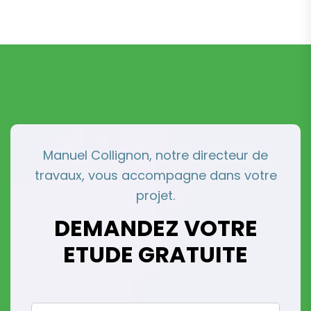
M
a
n
u
e
l
C
o
l
l
i
g
n
o
n
,
n
o
t
r
e
d
i
r
e
c
t
e
u
r
d
e
t
r
a
v
a
u
x
,
v
o
u
s
a
c
c
o
m
p
a
g
n
e
d
a
n
s
v
o
t
r
e
p
r
o
j
e
t
.
D
E
M
A
N
D
E
Z
V
O
T
R
E
E
T
U
D
E
G
R
A
T
U
I
T
E