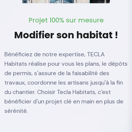
P
r
o
j
e
t
1
0
0
%
s
u
r
m
e
s
u
r
e
M
o
d
i
f
i
e
r
s
o
n
h
a
b
i
t
a
t
!
Bénéficiez de notre expertise, TECLA
Habitats réalise pour vous les plans, le dépôts
de permis, s'assure de la faisabilité des
travaux, coordonne les artisans jusqu'à la fin
du chantier. Choisir Tecla Habitats, c'est
bénéficier d'un projet clé en main en plus de
sérénité.