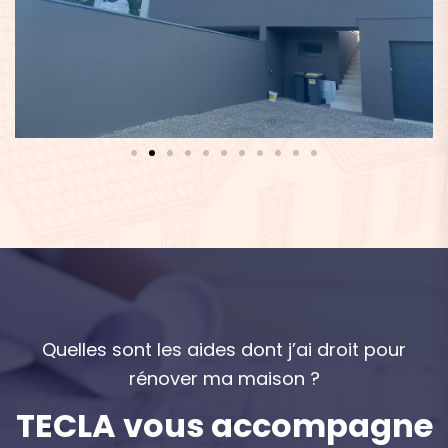
Q
u
e
l
l
e
s
s
o
n
t
l
e
s
a
i
d
e
s
d
o
n
t
j
’
a
i
d
r
o
i
t
p
o
u
r
r
é
n
o
v
e
r
m
a
m
a
i
s
o
n
?
T
E
C
L
A
v
o
u
s
a
c
c
o
m
p
a
g
n
e